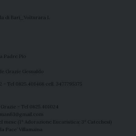
a di Bari_Volturara I.
a Padre Pio
lle Grazie Gesualdo
 – Tel 0825.401468 cell. 3477795375
 Grazie – Tel 0825.401024
rafman63@gmail.com
l mese (1° Adorazione Eucaristica; 3° Catechesi)
la Pace’ Villamaina