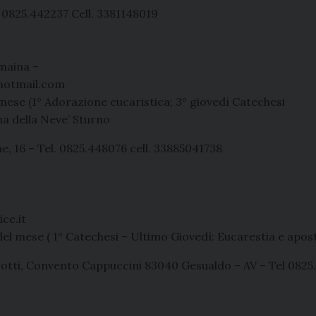
. 0825.442237 Cell. 3381148019
amaina –
hotmail.com
 mese (1° Adorazione eucaristica; 3° giovedì Catechesi
a della Neve’ Sturno
, 16 – Tel. 0825.448076 cell. 33885041738
ce.it
el mese ( 1° Catechesi – Ultimo Giovedì: Eucarestia e apost
otti, Convento Cappuccini 83040 Gesualdo – AV – Tel 0825