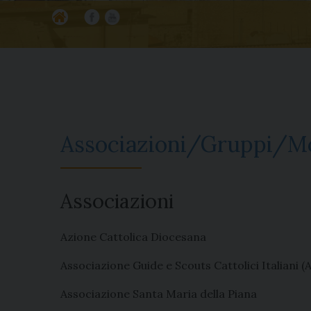
Ho
Fa
Yo
m
ce
ut
e
bo
ub
ok
e
Associazioni/Gruppi/M
Associazioni
Azione Cattolica Diocesana
Associazione Guide e Scouts Cattolici Italiani (
Associazione Santa Maria della Piana