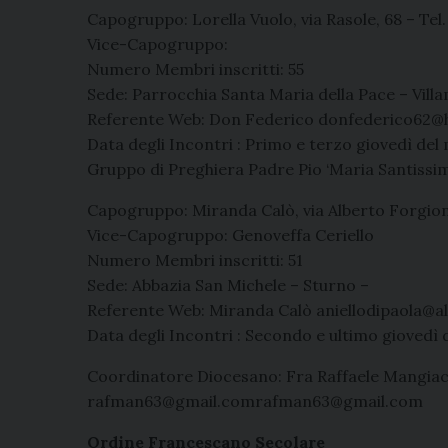
Capogruppo: Lorella Vuolo, via Rasole, 68 – Tel
Vice-Capogruppo:
Numero Membri inscritti: 55
Sede: Parrocchia Santa Maria della Pace – Vill
Referente Web: Don Federico donfederico62@
Data degli Incontri : Primo e terzo giovedì del
Gruppo di Preghiera Padre Pio ‘Maria Santissim
Capogruppo: Miranda Calò, via Alberto Forgione
Vice-Capogruppo: Genoveffa Ceriello
Numero Membri inscritti: 51
Sede: Abbazia San Michele – Sturno –
Referente Web: Miranda Calò aniellodipaola@ali
Data degli Incontri : Secondo e ultimo giovedì d
Coordinatore Diocesano: Fra Raffaele Mangiac
rafman63@gmail.comrafman63@gmail.com
Ordine Francescano Secolare