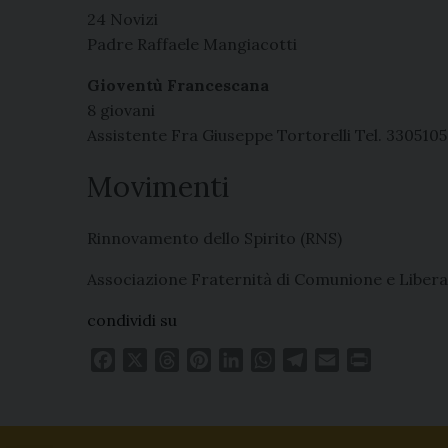
24 Novizi
Padre Raffaele Mangiacotti
Gioventù Francescana
8 giovani
Assistente Fra Giuseppe Tortorelli Tel. 330510
Movimenti
Rinnovamento dello Spirito (RNS)
Associazione Fraternità di Comunione e Liber
condividi su
F
X
T
P
L
W
T
E
P
a
h
i
i
h
e
m
r
c
r
n
n
a
l
a
i
e
e
t
k
t
e
i
n