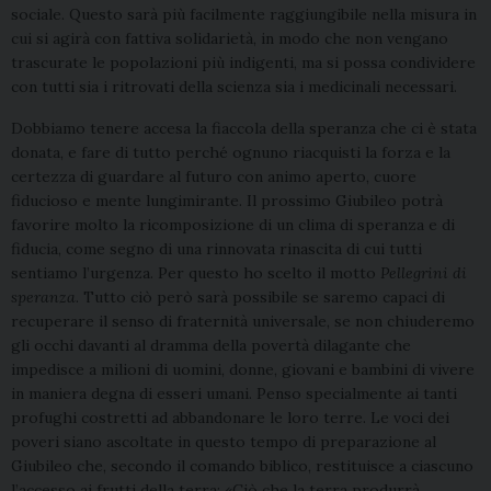
sociale. Questo sarà più facilmente raggiungibile nella misura in
cui si agirà con fattiva solidarietà, in modo che non vengano
trascurate le popolazioni più indigenti, ma si possa condividere
con tutti sia i ritrovati della scienza sia i medicinali necessari.
Dobbiamo tenere accesa la fiaccola della speranza che ci è stata
donata, e fare di tutto perché ognuno riacquisti la forza e la
certezza di guardare al futuro con animo aperto, cuore
fiducioso e mente lungimirante. Il prossimo Giubileo potrà
favorire molto la ricomposizione di un clima di speranza e di
fiducia, come segno di una rinnovata rinascita di cui tutti
sentiamo l’urgenza. Per questo ho scelto il motto
Pellegrini di
speranza
. Tutto ciò però sarà possibile se saremo capaci di
recuperare il senso di fraternità universale, se non chiuderemo
gli occhi davanti al dramma della povertà dilagante che
impedisce a milioni di uomini, donne, giovani e bambini di vivere
in maniera degna di esseri umani. Penso specialmente ai tanti
profughi costretti ad abbandonare le loro terre. Le voci dei
poveri siano ascoltate in questo tempo di preparazione al
Giubileo che, secondo il comando biblico, restituisce a ciascuno
l’accesso ai frutti della terra: «Ciò che la terra produrrà