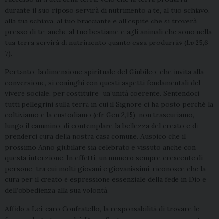
durante il suo riposo servirà di nutrimento a te, al tuo schiavo,
alla tua schiava, al tuo bracciante e all’ospite che si troverà
presso di te; anche al tuo bestiame e agli animali che sono nella
tua terra servirà di nutrimento quanto essa produrrà» (
Lv
25,6-
7).
Pertanto, la dimensione spirituale del Giubileo, che invita alla
conversione, si coniughi con questi aspetti fondamentali del
vivere sociale, per costituire un’unità coerente. Sentendoci
tutti pellegrini sulla terra in cui il Signore ci ha posto perché la
coltiviamo e la custodiamo (cfr Gen 2,15), non trascuriamo,
lungo il cammino, di contemplare la bellezza del creato e di
prenderci cura della nostra casa comune. Auspico che il
prossimo Anno giubilare sia celebrato e vissuto anche con
questa intenzione. In effetti, un numero sempre crescente di
persone, tra cui molti giovani e giovanissimi, riconosce che la
cura per il creato è espressione essenziale della fede in Dio e
dell’obbedienza alla sua volontà.
Affido a Lei, caro Confratello, la responsabilità di trovare le