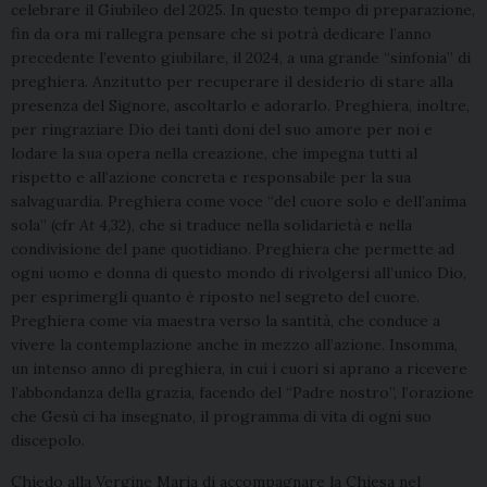
celebrare il Giubileo del 2025. In questo tempo di preparazione,
fin da ora mi rallegra pensare che si potrà dedicare l’anno
precedente l’evento giubilare, il 2024, a una grande “sinfonia” di
preghiera. Anzitutto per recuperare il desiderio di stare alla
presenza del Signore, ascoltarlo e adorarlo. Preghiera, inoltre,
per ringraziare Dio dei tanti doni del suo amore per noi e
lodare la sua opera nella creazione, che impegna tutti al
rispetto e all’azione concreta e responsabile per la sua
salvaguardia. Preghiera come voce “del cuore solo e dell’anima
sola” (cfr
At
4,32), che si traduce nella solidarietà e nella
condivisione del pane quotidiano. Preghiera che permette ad
ogni uomo e donna di questo mondo di rivolgersi all’unico Dio,
per esprimergli quanto è riposto nel segreto del cuore.
Preghiera come via maestra verso la santità, che conduce a
vivere la contemplazione anche in mezzo all’azione. Insomma,
un intenso anno di preghiera, in cui i cuori si aprano a ricevere
l’abbondanza della grazia, facendo del “Padre nostro”, l’orazione
che Gesù ci ha insegnato, il programma di vita di ogni suo
discepolo.
Chiedo alla Vergine Maria di accompagnare la Chiesa nel