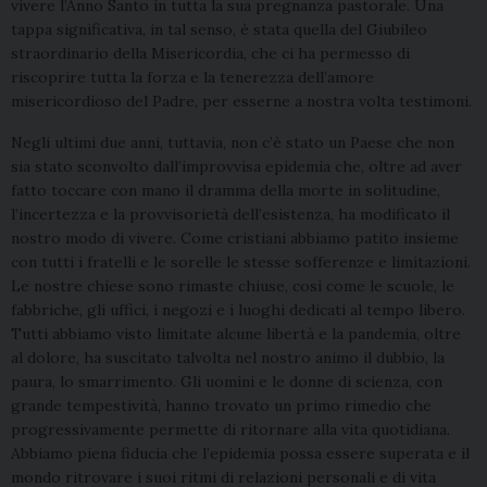
vivere l’Anno Santo in tutta la sua pregnanza pastorale. Una
tappa significativa, in tal senso, è stata quella del Giubileo
straordinario della Misericordia, che ci ha permesso di
riscoprire tutta la forza e la tenerezza dell’amore
misericordioso del Padre, per esserne a nostra volta testimoni.
Negli ultimi due anni, tuttavia, non c’è stato un Paese che non
sia stato sconvolto dall’improvvisa epidemia che, oltre ad aver
fatto toccare con mano il dramma della morte in solitudine,
l’incertezza e la provvisorietà dell’esistenza, ha modificato il
nostro modo di vivere. Come cristiani abbiamo patito insieme
con tutti i fratelli e le sorelle le stesse sofferenze e limitazioni.
Le nostre chiese sono rimaste chiuse, così come le scuole, le
fabbriche, gli uffici, i negozi e i luoghi dedicati al tempo libero.
Tutti abbiamo visto limitate alcune libertà e la pandemia, oltre
al dolore, ha suscitato talvolta nel nostro animo il dubbio, la
paura, lo smarrimento. Gli uomini e le donne di scienza, con
grande tempestività, hanno trovato un primo rimedio che
progressivamente permette di ritornare alla vita quotidiana.
Abbiamo piena fiducia che l’epidemia possa essere superata e il
mondo ritrovare i suoi ritmi di relazioni personali e di vita