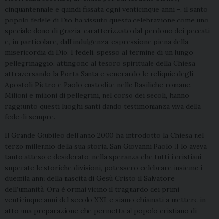
cinquantennale e quindi fissata ogni venticinque anni –, il santo
popolo fedele di Dio ha vissuto questa celebrazione come uno
speciale dono di grazia, caratterizzato dal perdono dei peccati
e, in particolare, dall’indulgenza, espressione piena della
misericordia di Dio. I fedeli, spesso al termine di un lungo
pellegrinaggio, attingono al tesoro spirituale della Chiesa
attraversando la Porta Santa e venerando le reliquie degli
Apostoli Pietro e Paolo custodite nelle Basiliche romane.
Milioni e milioni di pellegrini, nel corso dei secoli, hanno
raggiunto questi luoghi santi dando testimonianza viva della
fede di sempre.
Il Grande Giubileo dell’anno 2000 ha introdotto la Chiesa nel
terzo millennio della sua storia. San Giovanni Paolo II lo aveva
tanto atteso e desiderato, nella speranza che tutti i cristiani,
superate le storiche divisioni, potessero celebrare insieme i
duemila anni della nascita di Gesù Cristo il Salvatore
dell’umanità. Ora è ormai vicino il traguardo dei primi
venticinque anni del secolo XXI, e siamo chiamati a mettere in
atto una preparazione che permetta al popolo cristiano di