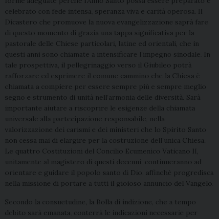
forme adeguate perché l’Anno Santo possa essere preparato e
celebrato con fede intensa, speranza viva e carità operosa. Il
Dicastero che promuove la nuova evangelizzazione saprà fare
di questo momento di grazia una tappa significativa per la
pastorale delle Chiese particolari, latine ed orientali, che in
questi anni sono chiamate a intensificare l’impegno sinodale. In
tale prospettiva, il pellegrinaggio verso il Giubileo potrà
rafforzare ed esprimere il comune cammino che la Chiesa è
chiamata a compiere per essere sempre più e sempre meglio
segno e strumento di unità nell’armonia delle diversità. Sarà
importante aiutare a riscoprire le esigenze della chiamata
universale alla partecipazione responsabile, nella
valorizzazione dei carismi e dei ministeri che lo Spirito Santo
non cessa mai di elargire per la costruzione dell’unica Chiesa.
Le quattro Costituzioni del Concilio Ecumenico Vaticano II,
unitamente al magistero di questi decenni, continueranno ad
orientare e guidare il popolo santo di Dio, affinché progredisca
nella missione di portare a tutti il gioioso annuncio del Vangelo.
Secondo la consuetudine, la Bolla di indizione, che a tempo
debito sarà emanata, conterrà le indicazioni necessarie per