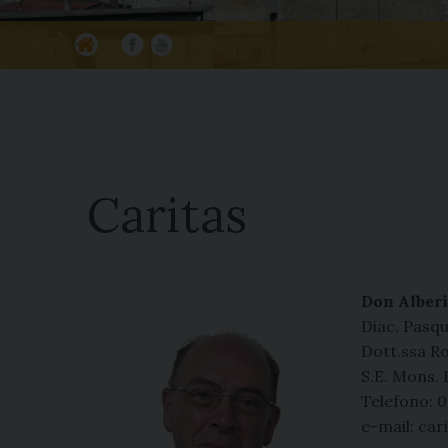
Ho
Fa
Yo
m
ce
ut
e
bo
ub
ok
e
Caritas
Don Alberi
Diac. Pasqu
Dott.ssa Ro
S.E. Mons. 
Telefono: 
e-mail: car