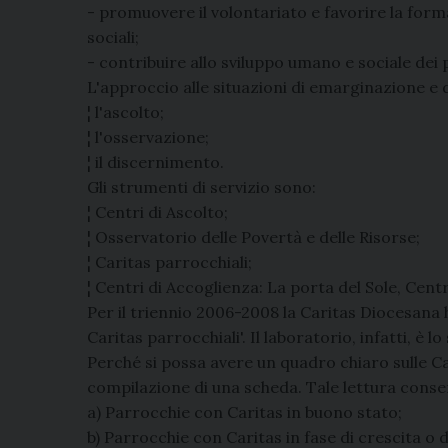
- promuovere il volontariato e favorire la forma
sociali;
- contribuire allo sviluppo umano e sociale dei 
L'approccio alle situazioni di emarginazione e
¦ l'ascolto;
¦ l'osservazione;
¦ il discernimento.
Gli strumenti di servizio sono:
¦ Centri di Ascolto;
¦ Osservatorio delle Povertà e delle Risorse;
¦ Caritas parrocchiali;
¦ Centri di Accoglienza: La porta del Sole, Cent
Per il triennio 2006-2008 la Caritas Diocesan
Caritas parrocchiali'. Il laboratorio, infatti,
Perché si possa avere un quadro chiaro sulle Cari
compilazione di una scheda. Tale lettura consen
a) Parrocchie con Caritas in buono stato;
b) Parrocchie con Caritas in fase di crescita o 