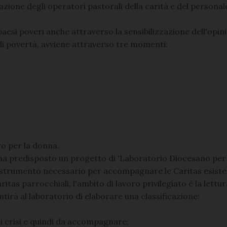
zione degli operatori pastorali della carità e del personal
paesi poveri anche attraverso la sensibilizzazione dell'opin
 di povertà, avviene attraverso tre momenti:
ro per la donna.
a ha predisposto un progetto di 'Laboratorio Diocesano p
 è lo strumento necessario per accompagnare le Caritas esist
tas parrocchiali, l'ambito di lavoro privilegiato è la lettu
tirà al laboratorio di elaborare una classificazione:
di crisi e quindi da accompagnare;