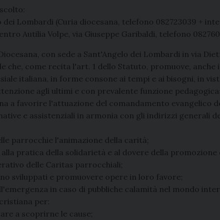
scolto:
 dei Lombardi (Curia diocesana, telefono 082723039 + inte
entro Autilia Volpe, via Giuseppe Garibaldi, telefono 08276
Diocesana, con sede a Sant'Angelo dei Lombardi in via Diet
le che, come recita l'art. 1 dello Statuto, promuove, anche 
ale italiana, in forme consone ai tempi e ai bisogni, in vist
attenzione agli ultimi e con prevalente funzione pedagogica
egna a favorire l'attuazione del comandamento evangelico del
ative e assistenziali in armonia con gli indirizzi generali d
le parrocchie l'animazione della carità;
lla pratica della solidarietà e al dovere della promozione di 
rativo delle Caritas parrocchiali;
meno sviluppati e promuovere opere in loro favore;
l'emergenza in caso di pubbliche calamità nel mondo intero,
cristiana per:
tare a scoprirne le cause;