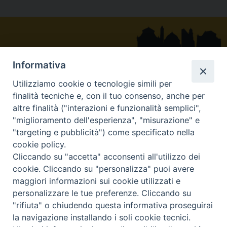
o
d
r
d
A
r
o
s
e
I
p
a
k
s
n
p
m
t
Informativa
Utilizziamo cookie o tecnologie simili per
Via Belvedere - 83054 Sant’Angelo dei Lombardi (AV)
finalità tecniche e, con il tuo consenso, anche per
: +39 0827 23039
altre finalità ("interazioni e funzionalità semplici",
"miglioramento dell'esperienza", "misurazione" e
curia@diocesisantangelo.it
"targeting e pubblicità") come specificato nella
diocesiscnb@pec.chiesacattolica.it
cookie policy.
Ufficio Diocesano per le Comunicazioni Sociali 2020©
Cliccando su "accetta" acconsenti all'utilizzo dei
cookie. Cliccando su "personalizza" puoi avere
Powered by E-direct.it
maggiori informazioni sui cookie utilizzati e
|
|
Privacy & Cookie
E-mail
Newsletter
personalizzare le tue preferenze. Cliccando su
"rifiuta" o chiudendo questa informativa proseguirai
INTRANET C.E.I.
la navigazione installando i soli cookie tecnici.