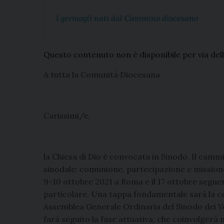
I germogli nati dal Cammino diocesano
Questo contenuto non è disponibile per via del
A tutta la Comunità Diocesana
Carissimi/e,
la Chiesa di Dio è convocata in Sinodo. Il cammi
sinodale: comunione, partecipazione e missione
9-10 ottobre 2021 a Roma e il 17 ottobre segue
particolare. Una tappa fondamentale sarà la ce
Assemblea Generale Ordinaria del Sinodo dei Ve
farà seguito la fase attuativa, che coinvolgerà