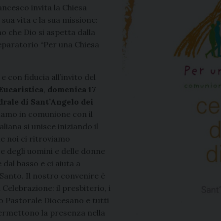
ncesco invita la Chiesa
sua vita e la sua missione:
o che Dio si aspetta dalla
eparatorio “Per una Chiesa
con fiducia all’invito del
Eucaristica
,
domenica 17
edrale di Sant’Angelo dei
iamo in comunione con il
aliana si unisce iniziando il
e noi ci ritroviamo
 e degli uomini e delle donne
 dal basso e ci aiuta a
Santo. Il nostro convenire è
a Celebrazione: il presbiterio, i
io Pastorale Diocesano e tutti
 permettono la presenza nella