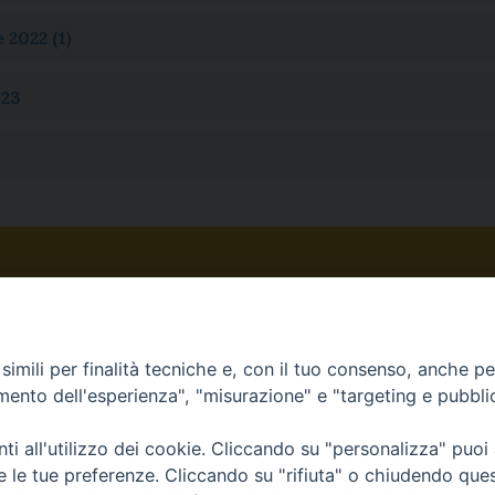
 2022 (1)
023
imili per finalità tecniche e, con il tuo consenso, anche per 
amento dell'esperienza", "misurazione" e "targeting e pubbli
i all'utilizzo dei cookie. Cliccando su "personalizza" puoi
ardi (AV)
Ufficio Diocesano per le Co
re le tue preferenze. Cliccando su "rifiuta" o chiudendo que