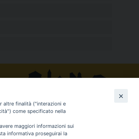
altre finalità ("interazioni e
cità") come specificato nella
 avere maggiori informazioni sui
municazioni Sociali 2020© Powered by E-direct.it
sta informativa proseguirai la