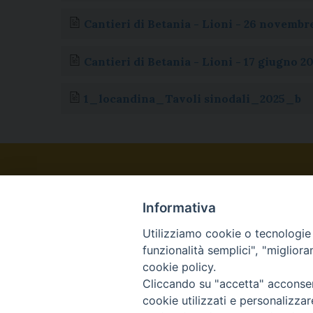
Cantieri di Betania - Lioni - 26 novembre
Cantieri di Betania - Lioni - 17 giugno 2
1_locandina_Tavoli sinodali_2025_b
Informativa
Utilizziamo cookie o tecnologie s
funzionalità semplici", "miglior
cookie policy.
Cliccando su "accetta" acconsent
Via Belvedere - 83054 Sant’Angelo dei Lomb
cookie utilizzati e personalizza
: +39 0827 23039