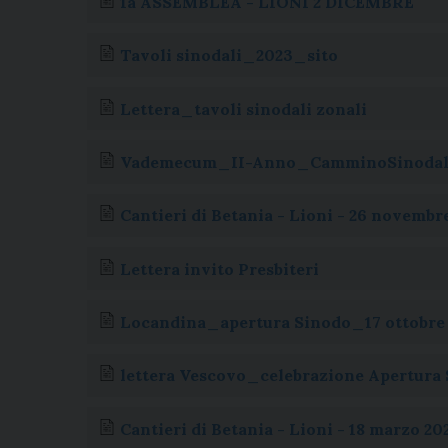
1a ASSEMBLEA - LIONI 2 DICEMBRE
b
a
e
e
s
g
l
t
o
d
r
d
A
r
Tavoli sinodali_2023_sito
o
s
e
I
p
a
k
s
n
p
m
Lettera_tavoli sinodali zonali
t
Vademecum_II-Anno_CamminoSinodal
Cantieri di Betania - Lioni - 26 novembr
Lettera invito Presbiteri
Locandina_apertura Sinodo_17 ottobre 
lettera Vescovo_celebrazione Apertura 
Cantieri di Betania - Lioni - 18 marzo 20