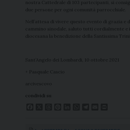
nostra Cattedrale di 103 partecipanti, si consig
due persone per ogni comunità parrocchiale.
Nell’attesa di vivere questo evento di grazia e d
cammino sinodale, saluto tutti cordialmente e 
diocesana la benedizione della Santissima Trini
Sant’Angelo dei Lombardi, 10 ottobre 2021
+ Pasquale Cascio
arcivescovo
condividi su
F
X
T
P
L
W
T
E
P
a
h
i
i
h
e
m
r
c
r
n
n
a
l
a
i
e
e
t
k
t
e
i
n