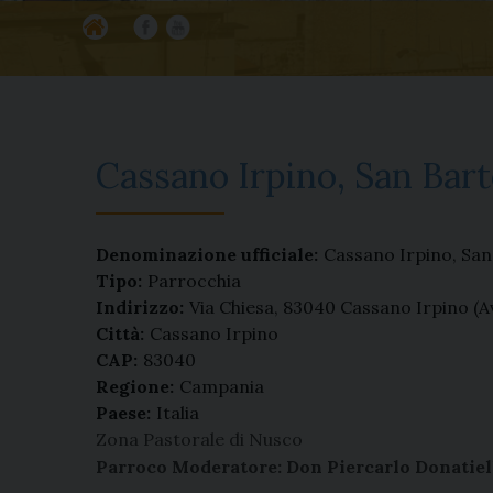
Ho
Fa
Yo
m
ce
ut
e
bo
ub
ok
e
Cassano Irpino, San Bar
Denominazione ufficiale:
Cassano Irpino, Sa
Tipo:
Parrocchia
Indirizzo:
Via Chiesa, 83040 Cassano Irpino (A
Città:
Cassano Irpino
CAP:
83040
Regione:
Campania
Paese:
Italia
Zona Pastorale di Nusco
Parroco Moderatore: Don Piercarlo Donatiel