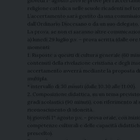
giovedì 1° agosto 2019 le prove per l’accertame
religione cattolica nelle scuole ricadenti nel ter
L’accertamento sarà gestito da una commissio
dall’Ordinario Diocesano o da un suo delegato.
La prova, se non ci saranno altre comunicazioni
a) lunedì 29 luglio p.v. – prova scritta (dalle ore
momenti:
1. Risposte a quesiti di cultura generale (60 mi
contenuti della rivelazione cristiana e degli i
accertamento avverrà mediante la proposta di q
multipla.
* intervallo di 30 minuti (dalle 10.30 alle 11.00).
2. Composizione didattica, su un tema previsto 
gradi scolastici (90 minuti), con riferimento al 
riconoscimento di idoneità.
b) giovedì 1° agosto p.v. – prova orale, con iniz
competenze culturali e delle capacità didattic
prescelto).