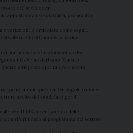
nto dell’idoneità all’insegnamento della
ritorio dell’arcidiocesi.
ne appositamente costituita, presieduta
 e variazioni, è articolata come segue.
 9.30 alle ore 13.00) suddivisa in due
nuti) per accertare la conoscenza dei
nsegnamenti che ne derivano. Questo
uesiti a risposta aperta e/o a scelta
dai programmi specifici dei singoli ordini e
settore scelto dal candidato per il
io alle ore 11.00: accertamento delle
he (con riferimento al programma del settore