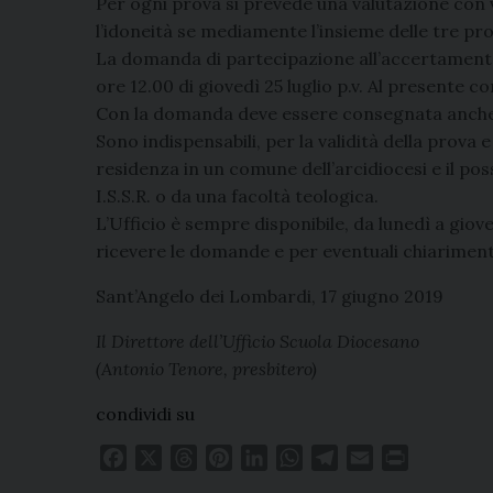
Per ogni prova si prevede una valutazione con v
l’idoneità se mediamente l’insieme delle tre prov
La domanda di partecipazione all’accertamento
ore 12.00 di giovedì 25 luglio p.v. Al presente 
Con la domanda deve essere consegnata anche
Sono indispensabili, per la validità della prova e
residenza in un comune dell’arcidiocesi e il po
I.S.S.R. o da una facoltà teologica.
L’Ufficio è sempre disponibile, da lunedì a giove
ricevere le domande e per eventuali chiarimenti
Sant’Angelo dei Lombardi, 17 giugno 2019
Il Direttore dell’Ufficio Scuola Diocesano
(Antonio Tenore, presbitero)
condividi su
F
X
T
P
L
W
T
E
P
a
h
i
i
h
e
m
r