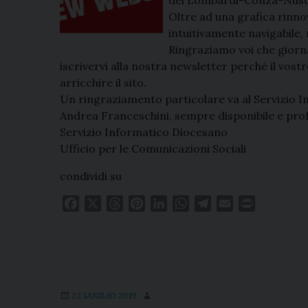
Oltre ad una grafica rinn
intuitivamente navigabile,
Ringraziamo voi che giorna
iscrivervi alla nostra newsletter perché il vos
arricchire il sito.
Un ringraziamento particolare va al Servizio In
Andrea Franceschini, sempre disponibile e prof
Servizio Informatico Diocesano
Ufficio per le Comunicazioni Sociali
condividi su
F
X
T
P
L
W
T
E
P
a
h
i
i
h
e
m
r
c
r
n
n
a
l
a
i
e
e
t
k
t
e
i
n
b
a
e
e
s
g
l
t
o
d
r
d
A
r
22 LUGLIO 2019
o
s
e
I
p
a