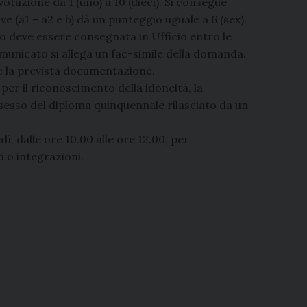
otazione da 1 (uno) a 10 (dieci). Si consegue
e (a1 – a2 e b) dà un punteggio uguale a 6 (sex).
 deve essere consegnata in Ufficio entro le
comunicato si allega un fac-simile della domanda.
 la prevista documentazione.
 per il riconoscimento della idoneità, la
ssesso del diploma quinquennale rilasciato da un
dì, dalle ore 10.00 alle ore 12.00, per
 o integrazioni.