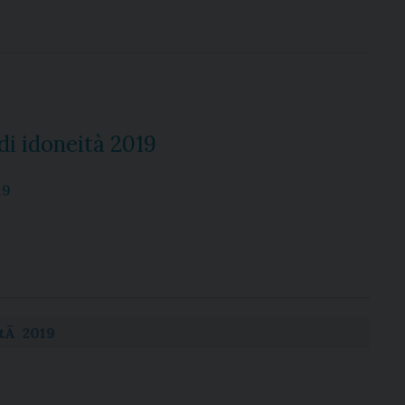
i idoneità 2019
19
itÃ 2019