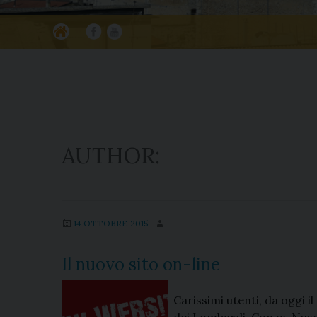
Ho
Fa
Yo
m
ce
ut
e
bo
ub
ok
e
AUTHOR:
14 OTTOBRE 2015
Il nuovo sito on-line
Carissimi utenti, da oggi il
dei Lombardi-Conza-Nusco-