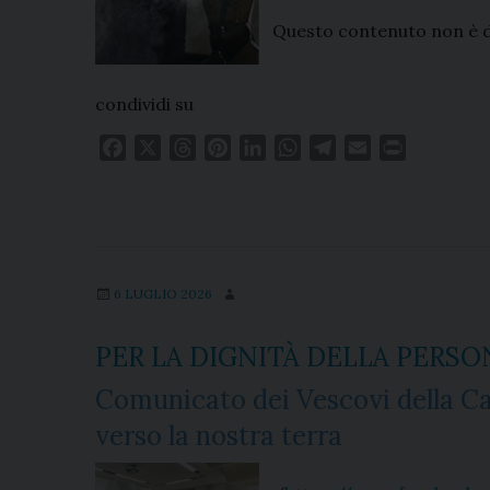
Questo contenuto non è di
condividi su
F
X
T
P
L
W
T
E
P
a
h
i
i
h
e
m
r
c
r
n
n
a
l
a
i
e
e
t
k
t
e
i
n
b
a
e
e
s
g
l
t
o
d
r
d
A
r
6 LUGLIO 2026
o
s
e
I
p
a
k
s
n
p
m
PER LA DIGNITÀ DELLA PERSO
t
Comunicato dei Vescovi della Cam
verso la nostra terra