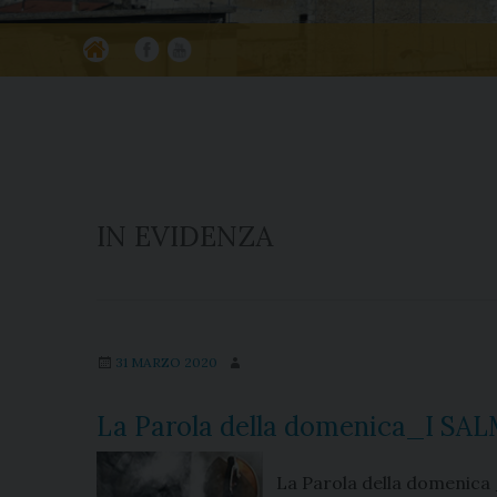
Ho
Fa
Yo
m
ce
ut
e
bo
ub
ok
e
IN EVIDENZA
31 MARZO 2020
La Parola della domenica_I S
La Parola della domenica