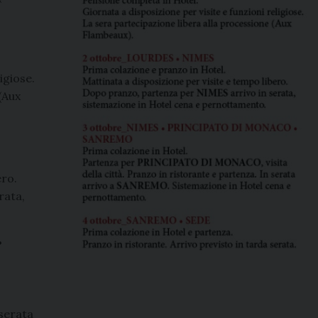
igiose.
(Aux
ero.
rata,
•
 serata