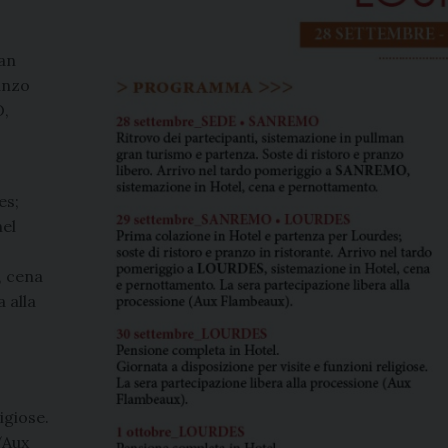
man
anzo
O,
es;
nel
, cena
 alla
igiose.
(Aux