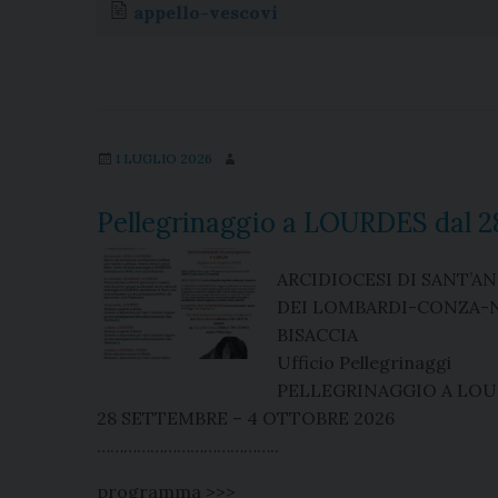
e
e
t
k
t
e
i
n
appello-vescovi
b
a
e
e
s
g
l
t
o
d
r
d
A
r
o
s
e
I
p
a
k
s
n
p
m
t
1 LUGLIO 2026
Pellegrinaggio a LOURDES dal 2
ARCIDIOCESI DI SANT’A
DEI LOMBARDI-CONZA-
BISACCIA
Ufficio Pellegrinaggi
PELLEGRINAGGIO A LOU
28 SETTEMBRE – 4 OTTOBRE 2026
…………………………………..
programma >>>