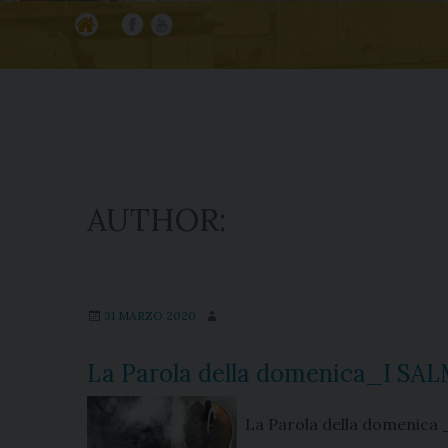
Ho
Fa
Yo
m
ce
ut
e
bo
ub
ok
e
AUTHOR:
31 MARZO 2020
La Parola della domenica_I S
La Parola della domenica