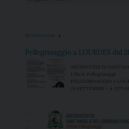
b
a
e
e
s
g
l
t
o
d
r
d
A
r
o
s
e
I
p
a
k
s
n
p
m
t
1 LUGLIO 2026
Pellegrinaggio a LOURDES dal 2
ARCIDIOCESI DI SANT’A
Ufficio Pellegrinaggi
PELLEGRINAGGIO A LOU
28 SETTEMBRE – 4 OTTOB
…
…
…
…
…