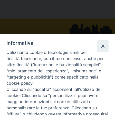
e
e
t
k
t
e
i
n
b
a
e
e
s
g
l
t
o
d
r
d
A
r
o
s
e
I
p
a
k
s
n
p
m
t
Informativa
Utilizziamo cookie o tecnologie simili per
Via Belvedere - 83054 Sant’Angelo dei Lombardi (AV)
finalità tecniche e, con il tuo consenso, anche per
: +39 0827 23039
altre finalità ("interazioni e funzionalità semplici",
"miglioramento dell'esperienza", "misurazione" e
curia@diocesisantangelo.it
"targeting e pubblicità") come specificato nella
diocesiscnb@pec.chiesacattolica.it
cookie policy.
Ufficio Diocesano per le Comunicazioni Sociali 2020©
Cliccando su "accetta" acconsenti all'utilizzo dei
cookie. Cliccando su "personalizza" puoi avere
Powered by E-direct.it
maggiori informazioni sui cookie utilizzati e
|
|
Privacy & Cookie
E-mail
Newsletter
personalizzare le tue preferenze. Cliccando su
"rifiuta" o chiudendo questa informativa proseguirai
INTRANET C.E.I.