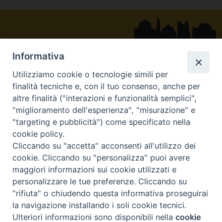
o
d
r
d
A
r
o
s
e
I
p
a
k
s
n
p
m
t
Informativa
Utilizziamo cookie o tecnologie simili per
Via Belvedere - 83054 Sant’Angelo dei Lombardi (AV)
finalità tecniche e, con il tuo consenso, anche per
: +39 0827 23039
altre finalità ("interazioni e funzionalità semplici",
"miglioramento dell'esperienza", "misurazione" e
curia@diocesisantangelo.it
"targeting e pubblicità") come specificato nella
diocesiscnb@pec.chiesacattolica.it
cookie policy.
Ufficio Diocesano per le Comunicazioni Sociali 2020©
Cliccando su "accetta" acconsenti all'utilizzo dei
cookie. Cliccando su "personalizza" puoi avere
Powered by E-direct.it
maggiori informazioni sui cookie utilizzati e
|
|
Privacy & Cookie
E-mail
Newsletter
personalizzare le tue preferenze. Cliccando su
"rifiuta" o chiudendo questa informativa proseguirai
INTRANET C.E.I.
la navigazione installando i soli cookie tecnici.
Ulteriori informazioni sono disponibili nella
cookie
Preferenze Cookie