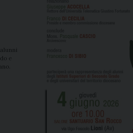
 alunni
ado e
ano.