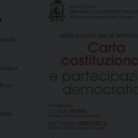
a
oscolo
cesano
ficio
sità