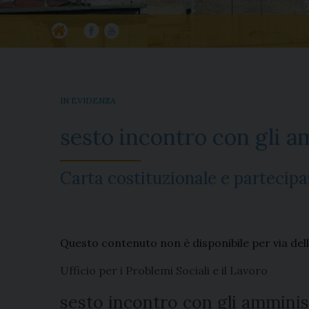
Ho
Fa
Yo
m
ce
ut
e
bo
ub
ok
e
IN EVIDENZA
sesto incontro con gli a
Carta costituzionale e partecip
Questo contenuto non è disponibile per via del
Ufficio per i Problemi Sociali e il Lavoro
sesto incontro con gli amminis